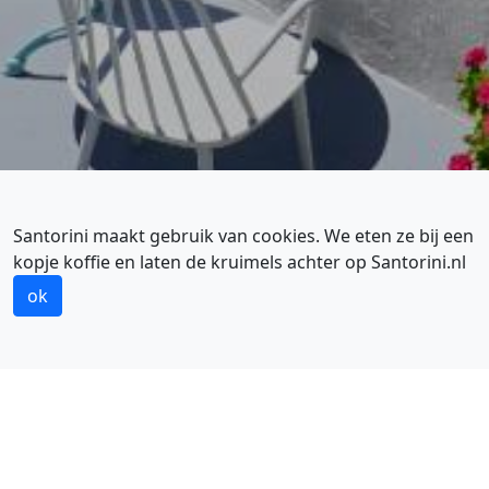
Santorini maakt gebruik van cookies. We eten ze bij een
kopje koffie en laten de kruimels achter op Santorini.nl
OP HET TERRAS AAN DE CALDERA
Genieten van het uitzicht
ok
FIRA TIPS
Fira is het hoofdstadje van Santorini en vooral in de
zomermaanden erg druk met meer vakantiegangers
dan lokale bevolking. De zonsondergang kun je het