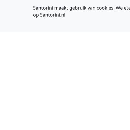
De geschiedenis van Santorini
Santorini maakt gebruik van cookies. We eten
op Santorini.nl
GESCHIEDENIS
De ges
TIPS
waren 
of Str
verwoe
verwoe
wal ze
Aan he
naar h
Ptolem
3e eeu
In 120